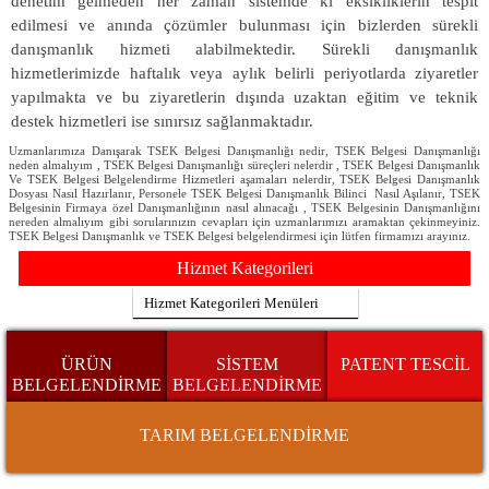
denetim gelmeden her zaman sistemde ki eksikliklerin tespit
edilmesi ve anında çözümler bulunması için bizlerden sürekli
danışmanlık hizmeti alabilmektedir. Sürekli danışmanlık
hizmetlerimizde haftalık veya aylık belirli periyotlarda ziyaretler
yapılmakta ve bu ziyaretlerin dışında uzaktan eğitim ve teknik
destek hizmetleri ise sınırsız sağlanmaktadır.
Uzmanlarımıza Danışarak TSEK Belgesi Danışmanlığı nedir, TSEK Belgesi Danışmanlığı
neden almalıyım , TSEK Belgesi Danışmanlığı süreçleri nelerdir , TSEK Belgesi Danışmanlık
Ve TSEK Belgesi Belgelendirme Hizmetleri aşamaları nelerdir, TSEK Belgesi Danışmanlık
Dosyası Nasıl Hazırlanır, Personele TSEK Belgesi Danışmanlık Bilinci Nasıl Aşılanır, TSEK
Belgesinin Firmaya özel Danışmanlığının nasıl alınacağı , TSEK Belgesinin Danışmanlığını
nereden almalıyım gibi sorularınızın cevapları için uzmanlarımızı aramaktan çekinmeyiniz.
TSEK Belgesi Danışmanlık ve TSEK Belgesi belgelendirmesi için lütfen firmamızı arayınız.
Hizmet Kategorileri
Hizmet Kategorileri Menüleri
ÜRÜN
SİSTEM
PATENT TESCİL
BELGELENDİRME
BELGELENDİRME
TARIM BELGELENDİRME