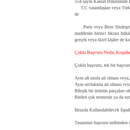
554 sayılı Kanun Hükmünde K
T.C vatandaşları veya Türkiye 
ile
Paris veya Bern Sözleşmeler
maddenin birinci fıkrası hük
gerçek veya tüzel kişiler de ka
Çoklu Başvuru Nedir, Koşulla
Çoklu başvuru, tek bir başvuru
Aynı alt sınıfa ait olması veya,
Aynı set/takıma ait olması vey
Bileşik bir ürünün parçaları o
Birden çok nesnenin ya da sunu
İtirazda Kullanılabilecek İspat
Tasarımın başvuru tarihinden 