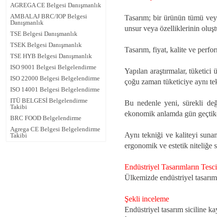
AGREGA CE Belgesi Danışmanlık
AMBALAJ BRC/IOP Belgesi
Tasarım; bir ürünün tümü veya 
Danışmanlık
unsur veya özelliklerinin oluş
TSE Belgesi Danışmanlık
TSEK Belgesi Danışmanlık
Tasarım, fiyat, kalite ve perf
TSE HYB Belgesi Danışmanlık
ISO 9001 Belgesi Belgelendirme
Yapılan araştırmalar, tüketici
ISO 22000 Belgesi Belgelendirme
çoğu zaman tüketiciye aynı tek
ISO 14001 Belgesi Belgelendirme
ITÜ BELGESİ Belgelendirme
Bu nedenle yeni, sürekli deği
Takibi
ekonomik anlamda gün geçtikç
BRC FOOD Belgelendirme
Agrega CE Belgesi Belgelendirme
Aynı tekniği ve kaliteyi sunan
Takibi
ergonomik ve estetik niteliğe 
Endüstriyel Tasarımların Tesci
Ülkemizde endüstriyel tasarıml
Şekli inceleme
Endüstriyel tasarım siciline ka