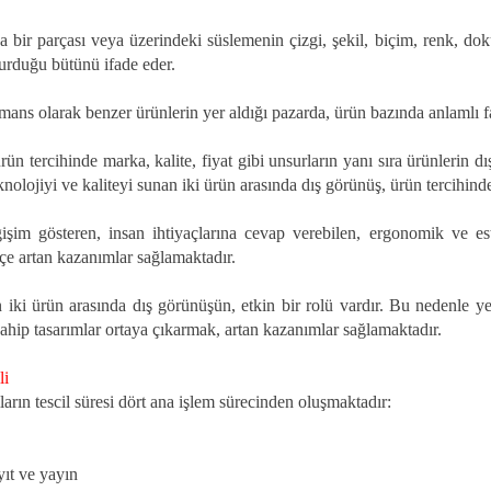
bir parçası veya üzerindeki süslemenin çizgi, şekil, biçim, renk, doku
turduğu bütünü ifade eder.
ormans olarak benzer ürünlerin yer aldığı pazarda, ürün bazında anlamlı f
 ürün tercihinde marka, kalite, fiyat gibi unsurların yanı sıra ürünleri
nolojiyi ve kaliteyi sunan iki ürün arasında dış görünüş, ürün tercihinde
şim gösteren, insan ihtiyaçlarına cevap verebilen, ergonomik ve este
e artan kazanımlar sağlamaktadır.
 iki ürün arasında dış görünüşün, etkin bir rolü vardır. Bu nedenle yen
sahip tasarımlar ortaya çıkarmak, artan kazanımlar sağlamaktadır.
li
arın tescil süresi dört ana işlem sürecinden oluşmaktadır:
yıt ve yayın