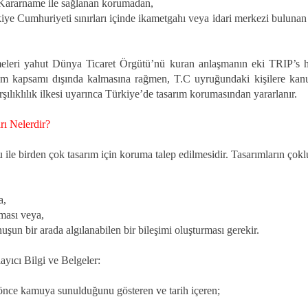
ararname ile sağlanan korumadan,
Cumhuriyeti sınırları içinde ikametgahı veya idari merkezi bulunan ya 
i yahut Dünya Ticaret Örgütü’nü kuran anlaşmanın eki TRIP’s hükü
üm kapsamı dışında kalmasına rağmen, T.C uyruğundaki kişilere kanu
rşılıklılık ilkesi uyarınca Türkiye’de tasarım korumasından yararlanır.
rı Nelerdir?
 ile birden çok tasarım için koruma talep edilmesidir. Tasarımların çok
a,
lması veya,
şun bir arada algılanabilen bir bileşimi oluşturması gerekir.
layıcı Bilgi ve Belgeler:
önce kamuya sunulduğunu gösteren ve tarih içeren;