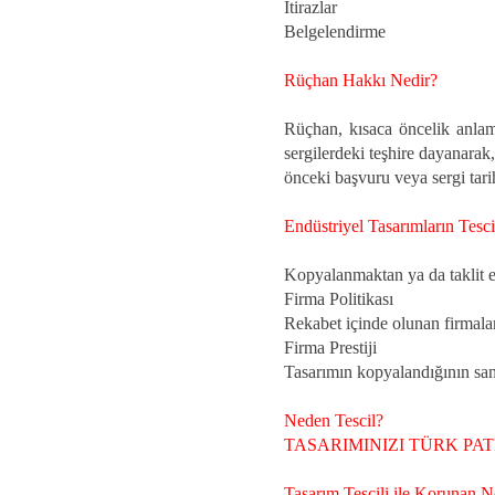
İtirazlar
Belgelendirme
Rüçhan Hakkı Nedir?
Rüçhan, kısaca öncelik anlamı
sergilerdeki teşhire dayanarak
önceki başvuru veya sergi tarihi
Endüstriyel Tasarımların Tesci
Kopyalanmaktan ya da taklit
Firma Politikası
Rekabet içinde olunan firmala
Firma Prestiji
Tasarımın kopyalandığının sa
Neden Tescil?
TASARIMINIZI TÜRK PAT
Tasarım Tescili ile Korunan N