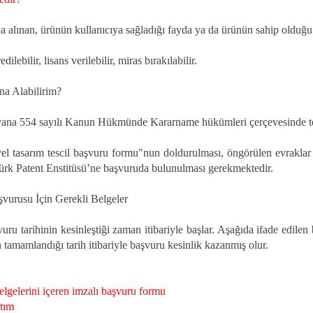
na alınan, ürünün kullanıcıya sağladığı fayda ya da ürünün sahip olduğu f
lebilir, lisans verilebilir, miras bırakılabilir.
na Alabilirim?
 yana 554 sayılı Kanun Hükmünde Kararname hükümleri çerçevesinde tes
iyel tasarım tescil başvuru formu"nun doldurulması, öngörülen evraklar il
 Türk Patent Enstitüsü’ne başvuruda bulunulması gerekmektedir.
şvurusu İçin Gerekli Belgeler
uru tarihinin kesinleştiği zaman itibariyle başlar. Aşağıda ifade edilen 
n tamamlandığı tarih itibariyle başvuru kesinlik kazanmış olur.
gelerini içeren imzalı başvuru formu
tım