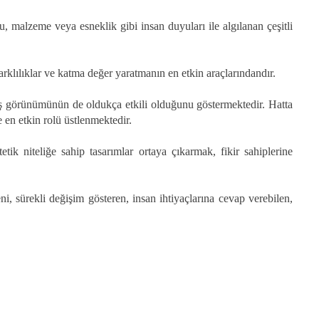
, malzeme veya esneklik gibi insan duyuları ile algılanan çeşitli
arklılıklar ve katma değer yaratmanın en etkin araçlarındandır.
n dış görünümünün de oldukça etkili olduğunu göstermektedir. Hatta
 en etkin rolü üstlenmektedir.
tik niteliğe sahip tasarımlar ortaya çıkarmak, fikir sahiplerine
i, sürekli değişim gösteren, insan ihtiyaçlarına cevap verebilen,