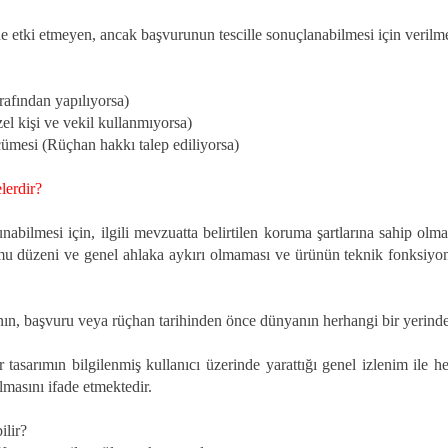
e etki etmeyen, ancak başvurunun tescille sonuçlanabilmesi için verilme
rafından yapılıyorsa)
el kişi ve vekil kullanmıyorsa)
ümesi (Rüçhan hakkı talep ediliyorsa)
lerdir?
nabilmesi için, ilgili mevzuatta belirtilen koruma şartlarına sahip olma
kamu düzeni ve genel ahlaka aykırı olmaması ve ürünün teknik fonksiyon
sının, başvuru veya rüçhan tarihinden önce dünyanın herhangi bir yeri
asarımın bilgilenmiş kullanıcı üzerinde yarattığı genel izlenim ile her
olmasını ifade etmektedir.
lir?