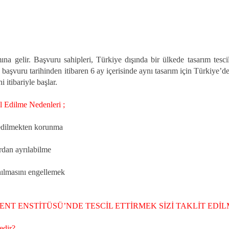
na gelir. Başvuru sahipleri, Türkiye dışında bir ülkede tasarım tesci
, başvuru tarihinden itibaren 6 ay içerisinde aynı tasarım için Türkiye’
 itibariyle başlar.
l Edilme Nedenleri ;
 edilmekten korunma
rdan ayrılabilme
nılmasını engellemek
ENT ENSTİTÜSÜ’NDE TESCİL ETTİRMEK SİZİ TAKLİT EDİ
edir?